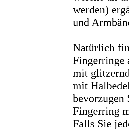
werden) erg
und Armbänd
Natürlich fi
Fingerringe 
mit glitzern
mit Halbedel
bevorzugen S
Fingerring 
Falls Sie je